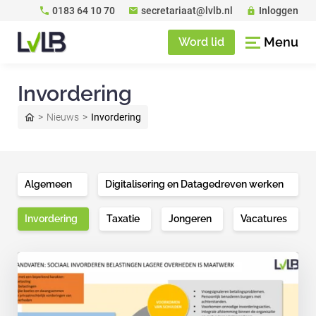
0183 64 10 70
secretariaat@lvlb.nl
Inloggen
Menu
Word lid
Invordering
Nieuws
Invordering
Algemeen
Digitalisering en Datagedreven werken
Invordering
Taxatie
Jongeren
Vacatures