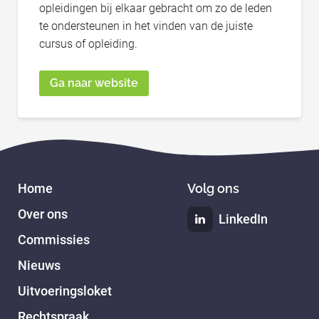
opleidingen bij elkaar gebracht om zo de leden
te ondersteunen in het vinden van de juiste
cursus of opleiding.
Ga naar website
Home
Volg ons
Over ons
LinkedIn
Commissies
Nieuws
Uitvoeringsloket
Rechtspraak