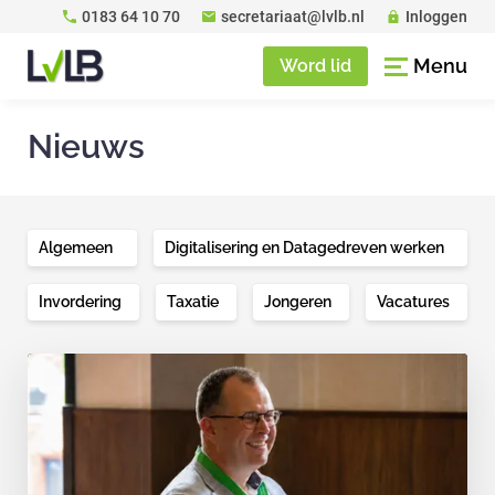
0183 64 10 70
secretariaat@lvlb.nl
Inloggen
Menu
Word lid
Nieuws
Algemeen
Digitalisering en Datagedreven werken
Invordering
Taxatie
Jongeren
Vacatures