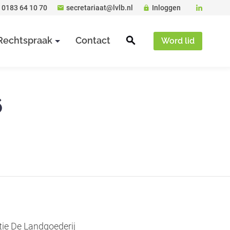
0183 64 10 70
secretariaat@lvlb.nl
Inloggen
Rechtspraak
Contact
Word lid
6
tie De Landgoederij