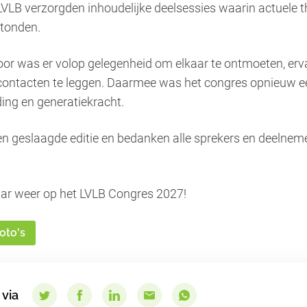
VLB verzorgden inhoudelijke deelsessies waarin actuele t
stonden.
or was er volop gelegenheid om elkaar te ontmoeten, erva
contacten te leggen. Daarmee was het congres opnieuw e
nding en generatiekracht.
een geslaagde editie en bedanken alle sprekers en deelnem
.
aar weer op het LVLB Congres 2027!
foto's
 via