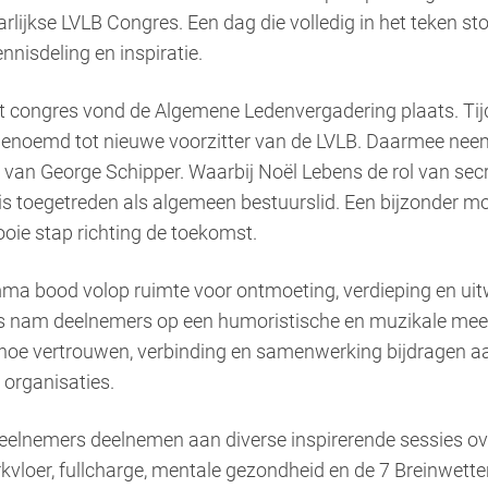
arlijkse LVLB Congres. Een dag die volledig in het teken s
nnisdeling en inspiratie.
 congres vond de Algemene Ledenvergadering plaats. Ti
noemd tot nieuwe voorzitter van de LVLB. Daarmee neemt
 van George Schipper. Waarbij Noël Lebens de rol van sec
 toegetreden als algemeen bestuurslid. Een bijzonder m
oie stap richting de toekomst.
a bood volop ruimte voor ontmoeting, verdieping en uit
ts nam deelnemers op een humoristische en muzikale mee
en hoe vertrouwen, verbinding en samenwerking bijdragen 
organisaties.
elnemers deelnemen aan diverse inspirerende sessies ov
kvloer, fullcharge, mentale gezondheid en de 7 Breinwette