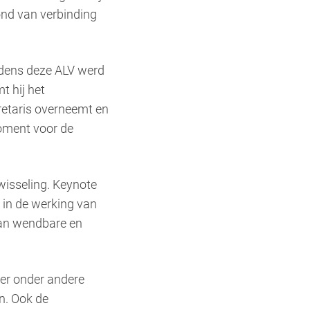
tond van verbinding
jdens deze ALV werd
 hij het
retaris overneemt en
oment voor de
wisseling. Keynote
 in de werking van
aan wendbare en
er onder andere
n. Ook de