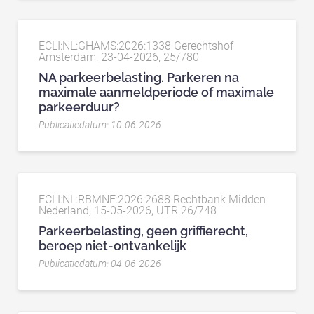
ECLI:NL:GHAMS:2026:1338 Gerechtshof
Amsterdam, 23-04-2026, 25/780
NA parkeerbelasting. Parkeren na
maximale aanmeldperiode of maximale
parkeerduur?
Publicatiedatum: 10-06-2026
ECLI:NL:RBMNE:2026:2688 Rechtbank Midden-
Nederland, 15-05-2026, UTR 26/748
Parkeerbelasting, geen griffierecht,
beroep niet-ontvankelijk
Publicatiedatum: 04-06-2026