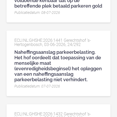
voldoende kenbaar dat op de
betreffende plek betaald parkeren gold
Publicatiedatum: 08-07-2026
ECLI:NL:GHSHE:2026:1441 Gerechtshof 's-
Hertogenbosch, 03-06-2026, 24/292
Naheffingsaanslag parkeerbelasting.
Het hof oordeelt dat toepassing van de
menselijke maat
(evenredigheidsbeginsel) het opleggen
van een naheffingsaanslag
parkeerbelasting niet verhindert.
Publicatiedatum: 07-07-2026
ECLI:NL:GHSHE:2026:1432 Gerechtshof 's-