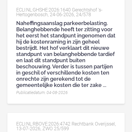
ECLI:NL:GHSHE:2026:1640 Gerechtshof 's-
Hertogenbosch, 24-06-2026, 24/578
Naheffingsaanslag parkeerbelasting.
Belanghebbende heeft ter zitting voor
het eerst het standpunt ingenomen dat
hij de kostenraming in zijn geheel
bestrijdt. Het hof verklaart dit nieuwe
standpunt van belanghebbende tardief
en laat dit standpunt buiten
beschouwing. Verder is tussen partijen
in geschil of verschillende kosten ten
onrechte zijn gerekend tot de
gemeentelijke kosten die ter zake ...
Publicatiedatum: 04-08-2026
ECLI:NL:RBOVE:2026:4742 Rechtbank Overijssel,
13-07-2026, ZWO 25/599