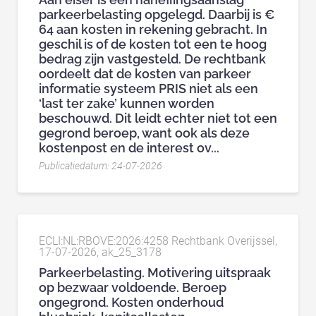
parkeerbelasting opgelegd. Daarbij is €
64 aan kosten in rekening gebracht. In
geschil is of de kosten tot een te hoog
bedrag zijn vastgesteld. De rechtbank
oordeelt dat de kosten van parkeer
informatie systeem PRIS niet als een
‘last ter zake’ kunnen worden
beschouwd. Dit leidt echter niet tot een
gegrond beroep, want ook als deze
kostenpost en de interest ov...
Publicatiedatum: 24-07-2026
ECLI:NL:RBOVE:2026:4258 Rechtbank Overijssel,
17-07-2026, ak_25_3178
Parkeerbelasting. Motivering uitspraak
op bezwaar voldoende. Beroep
ongegrond. Kosten onderhoud