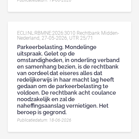
Publicatiedatum: 19-06-2026
ECLI:NL:RBMNE:2026:3010 Rechtbank Midden-
Nederland, 27-05-2026, UTR 25/71
Parkeerbelasting. Mondelinge
uitspraak. Gelet op de
omstandigheden, in onderling verband
en samenhang bezien, is de rechtbank
van oordeel dat eiseres alles dat
redelijkerwijs in haar macht lag heeft
gedaan om de parkeerbelasting te
voldoen. De rechtbank acht coulance
noodzakelijk en zal de
naheffingsaanslag vernietigen. Het
beroep is gegrond.
Publicatiedatum: 18-06-2026