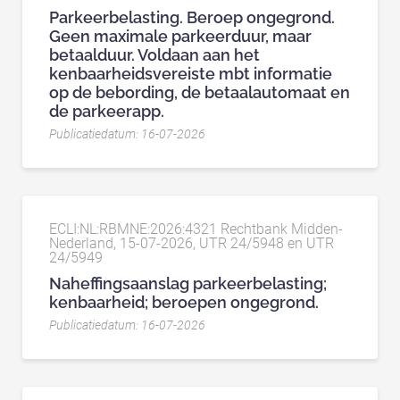
Parkeerbelasting. Beroep ongegrond.
Geen maximale parkeerduur, maar
betaalduur. Voldaan aan het
kenbaarheidsvereiste mbt informatie
op de bebording, de betaalautomaat en
de parkeerapp.
Publicatiedatum: 16-07-2026
ECLI:NL:RBMNE:2026:4321 Rechtbank Midden-
Nederland, 15-07-2026, UTR 24/5948 en UTR
24/5949
Naheffingsaanslag parkeerbelasting;
kenbaarheid; beroepen ongegrond.
Publicatiedatum: 16-07-2026