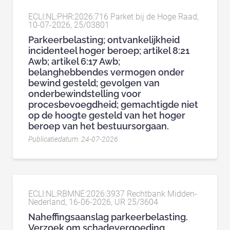
ECLI:NL:PHR:2026:716 Parket bij de Hoge Raad,
10-07-2026, 25/03801
Parkeerbelasting; ontvankelijkheid
incidenteel hoger beroep; artikel 8:21
Awb; artikel 6:17 Awb;
belanghebbendes vermogen onder
bewind gesteld; gevolgen van
onderbewindstelling voor
procesbevoegdheid; gemachtigde niet
op de hoogte gesteld van het hoger
beroep van het bestuursorgaan.
Publicatiedatum: 24-07-2026
ECLI:NL:RBMNE:2026:3937 Rechtbank Midden-
Nederland, 16-06-2026, UR 25/3604
Naheffingsaanslag parkeerbelasting.
Verzoek om schadevergoeding