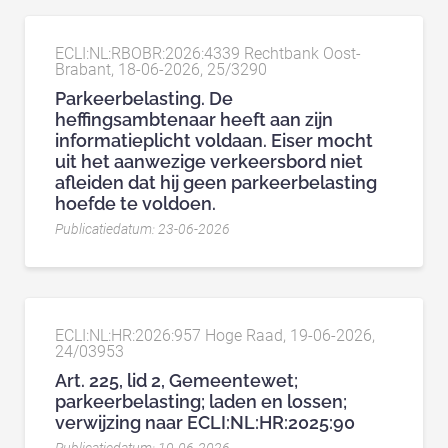
ECLI:NL:RBOBR:2026:4339 Rechtbank Oost-
Brabant, 18-06-2026, 25/3290
Parkeerbelasting. De
heffingsambtenaar heeft aan zijn
informatieplicht voldaan. Eiser mocht
uit het aanwezige verkeersbord niet
afleiden dat hij geen parkeerbelasting
hoefde te voldoen.
Publicatiedatum: 23-06-2026
ECLI:NL:HR:2026:957 Hoge Raad, 19-06-2026,
24/03953
Art. 225, lid 2, Gemeentewet;
parkeerbelasting; laden en lossen;
verwijzing naar ECLI:NL:HR:2025:90