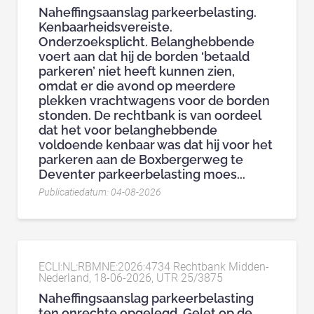
Naheffingsaanslag parkeerbelasting.
Kenbaarheidsvereiste.
Onderzoeksplicht. Belanghebbende
voert aan dat hij de borden ‘betaald
parkeren’ niet heeft kunnen zien,
omdat er die avond op meerdere
plekken vrachtwagens voor de borden
stonden. De rechtbank is van oordeel
dat het voor belanghebbende
voldoende kenbaar was dat hij voor het
parkeren aan de Boxbergerweg te
Deventer parkeerbelasting moes...
Publicatiedatum: 04-08-2026
ECLI:NL:RBMNE:2026:4734 Rechtbank Midden-
Nederland, 18-06-2026, UTR 25/3875
Naheffingsaanslag parkeerbelasting
ten onrechte opgelegd. Gelet op de