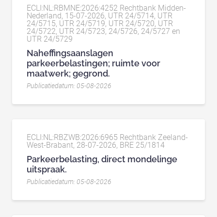
ECLI:NL:RBMNE:2026:4252 Rechtbank Midden-
Nederland, 15-07-2026, UTR 24/5714, UTR
24/5715, UTR 24/5719, UTR 24/5720, UTR
24/5722, UTR 24/5723, 24/5726, 24/5727 en
UTR 24/5729
Naheffingsaanslagen
parkeerbelastingen; ruimte voor
maatwerk; gegrond.
Publicatiedatum: 05-08-2026
ECLI:NL:RBZWB:2026:6965 Rechtbank Zeeland-
West-Brabant, 28-07-2026, BRE 25/1814
Parkeerbelasting, direct mondelinge
uitspraak.
Publicatiedatum: 05-08-2026