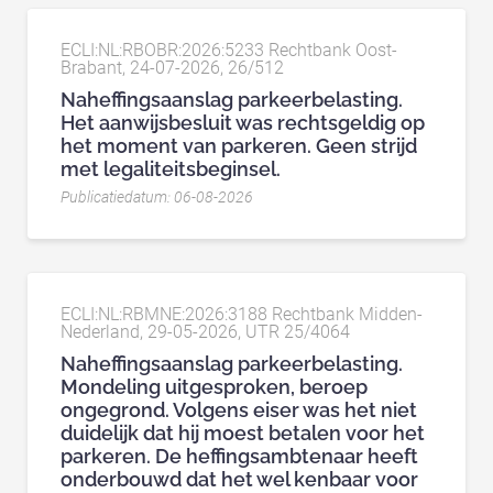
ECLI:NL:RBOBR:2026:5233 Rechtbank Oost-
Brabant, 24-07-2026, 26/512
Naheffingsaanslag parkeerbelasting.
Het aanwijsbesluit was rechtsgeldig op
het moment van parkeren. Geen strijd
met legaliteitsbeginsel.
Publicatiedatum: 06-08-2026
ECLI:NL:RBMNE:2026:3188 Rechtbank Midden-
Nederland, 29-05-2026, UTR 25/4064
Naheffingsaanslag parkeerbelasting.
Mondeling uitgesproken, beroep
ongegrond. Volgens eiser was het niet
duidelijk dat hij moest betalen voor het
parkeren. De heffingsambtenaar heeft
onderbouwd dat het wel kenbaar voor