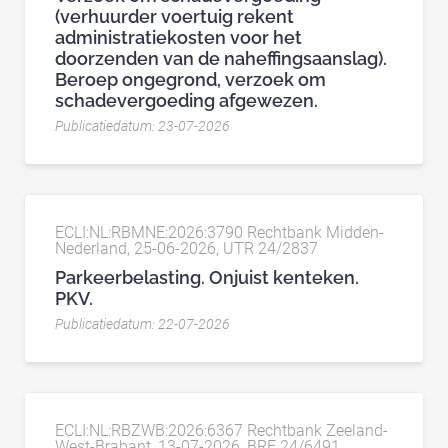
(verhuurder voertuig rekent
administratiekosten voor het
doorzenden van de naheffingsaanslag).
Beroep ongegrond, verzoek om
schadevergoeding afgewezen.
Publicatiedatum: 23-07-2026
ECLI:NL:RBMNE:2026:3790 Rechtbank Midden-
Nederland, 25-06-2026, UTR 24/2837
Parkeerbelasting. Onjuist kenteken.
PKV.
Publicatiedatum: 22-07-2026
ECLI:NL:RBZWB:2026:6367 Rechtbank Zeeland-
West-Brabant, 13-07-2026, BRE 24/6491