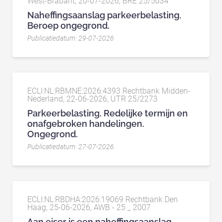
West-Brabant, 20-07-2026, BRE 25/5034
Naheffingsaanslag parkeerbelasting.
Beroep ongegrond.
Publicatiedatum: 29-07-2026
ECLI:NL:RBMNE:2026:4393 Rechtbank Midden-
Nederland, 22-06-2026, UTR 25/2273
Parkeerbelasting. Redelijke termijn en
onafgebroken handelingen.
Ongegrond.
Publicatiedatum: 27-07-2026
ECLI:NL:RBDHA:2026:19069 Rechtbank Den
Haag, 25-06-2026, AWB - 25 _ 2007
Aan eiser is een naheffingsaanslag