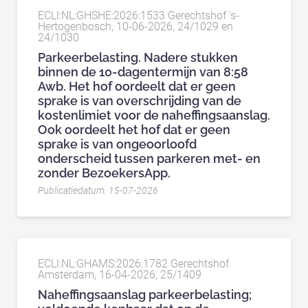
ECLI:NL:GHSHE:2026:1533 Gerechtshof 's-
Hertogenbosch, 10-06-2026, 24/1029 en
24/1030
Parkeerbelasting. Nadere stukken
binnen de 10-dagentermijn van 8:58
Awb. Het hof oordeelt dat er geen
sprake is van overschrijding van de
kostenlimiet voor de naheffingsaanslag.
Ook oordeelt het hof dat er geen
sprake is van ongeoorloofd
onderscheid tussen parkeren met- en
zonder BezoekersApp.
Publicatiedatum: 15-07-2026
ECLI:NL:GHAMS:2026:1782 Gerechtshof
Amsterdam, 16-04-2026, 25/1409
Naheffingsaanslag parkeerbelasting;