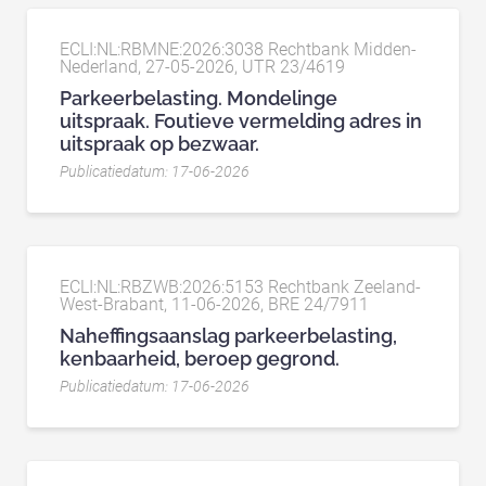
ECLI:NL:RBMNE:2026:3038 Rechtbank Midden-
Nederland, 27-05-2026, UTR 23/4619
Parkeerbelasting. Mondelinge
uitspraak. Foutieve vermelding adres in
uitspraak op bezwaar.
Publicatiedatum: 17-06-2026
ECLI:NL:RBZWB:2026:5153 Rechtbank Zeeland-
West-Brabant, 11-06-2026, BRE 24/7911
Naheffingsaanslag parkeerbelasting,
kenbaarheid, beroep gegrond.
Publicatiedatum: 17-06-2026