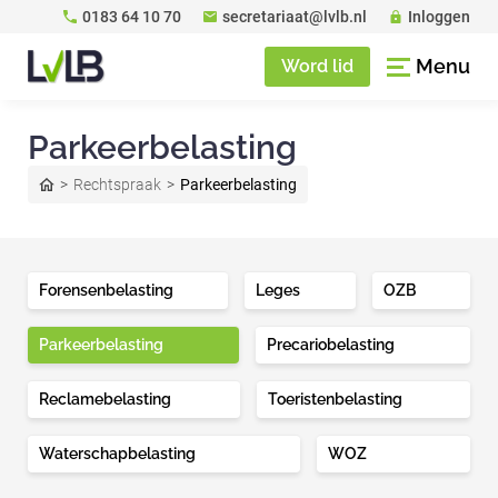
0183 64 10 70
secretariaat@lvlb.nl
Inloggen
Menu
Word lid
Parkeerbelasting
Rechtspraak
Parkeerbelasting
Forensenbelasting
Leges
OZB
Parkeerbelasting
Precariobelasting
Reclamebelasting
Toeristenbelasting
Waterschapbelasting
WOZ