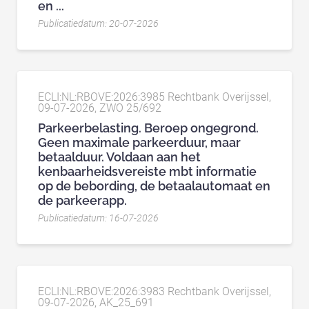
en ...
Publicatiedatum: 20-07-2026
ECLI:NL:RBOVE:2026:3985 Rechtbank Overijssel,
09-07-2026, ZWO 25/692
Parkeerbelasting. Beroep ongegrond.
Geen maximale parkeerduur, maar
betaalduur. Voldaan aan het
kenbaarheidsvereiste mbt informatie
op de bebording, de betaalautomaat en
de parkeerapp.
Publicatiedatum: 16-07-2026
ECLI:NL:RBOVE:2026:3983 Rechtbank Overijssel,
09-07-2026, AK_25_691