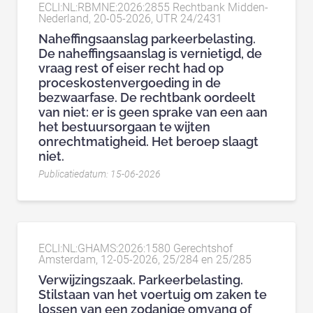
ECLI:NL:RBMNE:2026:2855 Rechtbank Midden-
Nederland, 20-05-2026, UTR 24/2431
Naheffingsaanslag parkeerbelasting.
De naheffingsaanslag is vernietigd, de
vraag rest of eiser recht had op
proceskostenvergoeding in de
bezwaarfase. De rechtbank oordeelt
van niet: er is geen sprake van een aan
het bestuursorgaan te wijten
onrechtmatigheid. Het beroep slaagt
niet.
Publicatiedatum: 15-06-2026
ECLI:NL:GHAMS:2026:1580 Gerechtshof
Amsterdam, 12-05-2026, 25/284 en 25/285
Verwijzingszaak. Parkeerbelasting.
Stilstaan van het voertuig om zaken te
lossen van een zodanige omvang of