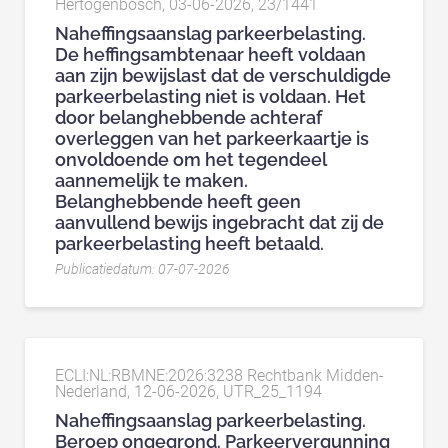
Hertogenbosch, 03-06-2026, 23/1441
Naheffingsaanslag parkeerbelasting.
De heffingsambtenaar heeft voldaan
aan zijn bewijslast dat de verschuldigde
parkeerbelasting niet is voldaan. Het
door belanghebbende achteraf
overleggen van het parkeerkaartje is
onvoldoende om het tegendeel
aannemelijk te maken.
Belanghebbende heeft geen
aanvullend bewijs ingebracht dat zij de
parkeerbelasting heeft betaald.
Publicatiedatum: 07-07-2026
ECLI:NL:RBMNE:2026:3238 Rechtbank Midden-
Nederland, 12-06-2026, UTR_25_1194
Naheffingsaanslag parkeerbelasting.
Beroep ongegrond. Parkeervergunning