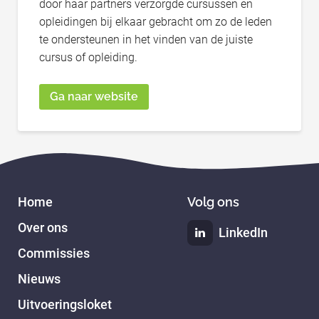
door haar partners verzorgde cursussen en
opleidingen bij elkaar gebracht om zo de leden
te ondersteunen in het vinden van de juiste
cursus of opleiding.
Ga naar website
Home
Volg ons
Over ons
LinkedIn
Commissies
Nieuws
Uitvoeringsloket